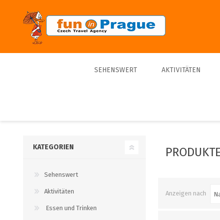
SEHENSWERT
AKTIVITÄTEN
Top 10
Touren
Bestseller
Schiffe
Sporte
KATEGORIEN
PRODUKTE
Tickets
Sehenswert
Trips
Aktivitäten
Anzeigen nach
Essen und Trinken