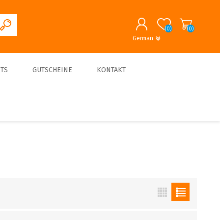
(0)
(0)
German
English
German
REGISTRIERUNG
TS
GUTSCHEINE
KONTAKT
ANMELDEN
About us