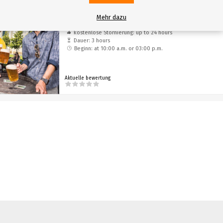
TOUR MIT
FÜHRUNG
Mehr dazu
Segway Tour With Beer Tasting
kostenlose Stornierung: up to 24 hours
Dauer: 3 hours
Beginn: at 10:00 a.m. or 03:00 p.m.
Aktuelle bewertung