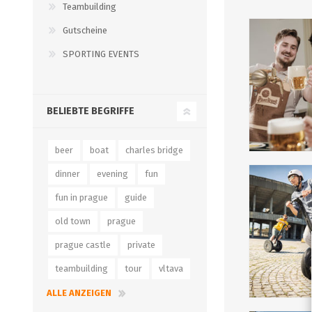
Teambuilding
Gutscheine
SPORTING EVENTS
BELIEBTE BEGRIFFE
beer
boat
charles bridge
dinner
evening
fun
fun in prague
guide
old town
prague
prague castle
private
teambuilding
tour
vltava
ALLE ANZEIGEN