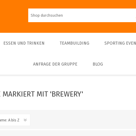
ESSEN UND TRINKEN
TEAMBUILDING
SPORTING EVEN
ANFRAGE DER GRUPPE
BLOG
Mittagessen
Führungen
Teambulding Indoor
FOOTBALL
Abendessen
Führungen und
Sightseeing-Schifffahrten
Teambuilding Outdoor
Eintrittskarte
Bier
Kulinarische Schifffahrten
Indoor-Sporte
 MARKIERT MIT 'BREWERY'
Führungen privat
Outdoor-Sporte
Museums & Exhibitions
Führungen - Interieur
Sightseeing
Concerts & Theatres