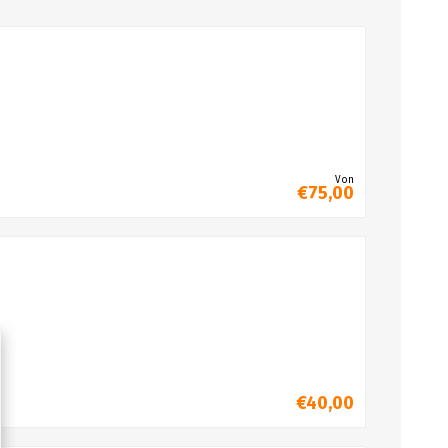
Von
€75,00
€40,00