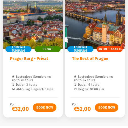
TOUR MIT
TOUR MIT
PRIVAT
EINTRITTSKARTE
FÜHRUNG
FÜHRUNG
Prager Burg - Privat
The Best of Prague
kostenlose Stornierung:
kostenlose Stornierung:
up to 48 hours
up to 24 hours
Dauer: 2 hours
Dauer: 6 hours
Abholung eingeschlossen
Beginn: 10:00 a.m.
Von
Von
€32,00
€52,00