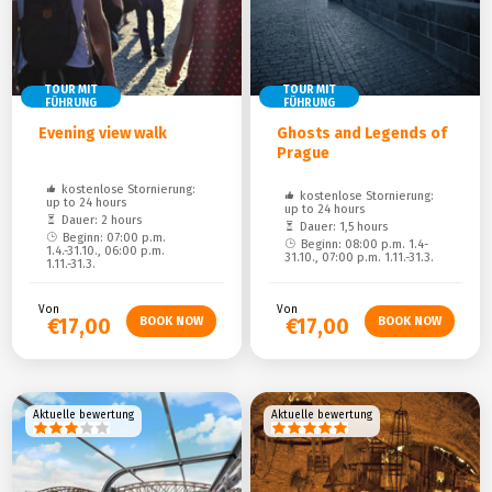
TOUR MIT
TOUR MIT
FÜHRUNG
FÜHRUNG
Evening view walk
Ghosts and Legends of
Prague
kostenlose Stornierung:
kostenlose Stornierung:
up to 24 hours
up to 24 hours
Dauer: 2 hours
Dauer: 1,5 hours
Beginn: 07:00 p.m.
Beginn: 08:00 p.m. 1.4-
1.4.-31.10., 06:00 p.m.
31.10., 07:00 p.m. 1.11.-31.3.
1.11.-31.3.
Von
Von
€17,00
€17,00
Aktuelle bewertung
Aktuelle bewertung