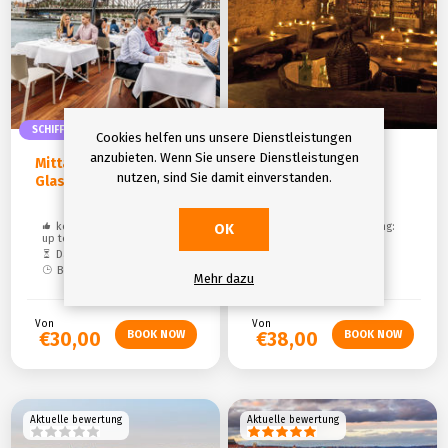
SCHIFFFAHRT
EINTRITTSKARTE
Cookies helfen uns unsere Dienstleistungen
anzubieten. Wenn Sie unsere Dienstleistungen
Mittagessen auf dem
Medieval dinner
nutzen, sind Sie damit einverstanden.
Glasschiff
kostenlose Stornierung:
kostenlose Stornierung:
OK
up to 48 hours
up to 24 hours
Dauer: 2 hours
Dauer: 3 hours
Beginn: Daily 12:00 p.m.
Beginn: 07:45 p.m.
Mehr dazu
Von
Von
€30,00
€38,00
Aktuelle bewertung
Aktuelle bewertung