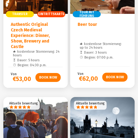
TOUR MIT
TRANSFER
EINTRITTSKARTE
FÜHRUNG
Authentic Original
Beer tour
Czech Medieval
Experience: Dinner,
Show, Brewery and
kostenlose Stornierung:
Castle
up to 24 hours
kostenlose Stornierung: 24
Dauer: 3 hours
hours
Beginn: 07:00 p.m.
Dauer: 5 hours
Beginn: 04:30 p.m.
Von
Von
€62,00
€53,00
Aktuelle bewertung
Aktuelle bewertung