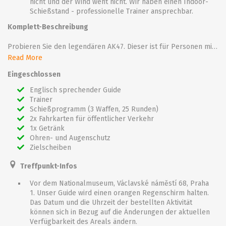
nicht und der Wind weht nicht. Wir haben einen Indoor-
Schießstand - professionelle Trainer ansprechbar.
Komplett-Beschreibung
Probieren Sie den legendären AK47. Dieser ist für Personen mit jedem Erfahrungsniveau geeignet. Wir garantieren eine unvergessliche Zeit. Wir geben Ihnen das richtige Sicherheitstraining für den Umgang mit einer Waffe und danach liegt es an Ihnen! Sie erhalten auch ein alkoholfreies Getränk, damit Sie sich erfrischen können! Sind Sie bereit dafür?
Read More
"AK LINE" - 3 Waffen, 25 Runden, 1 Getränk
Eingeschlossen
AK47 - 10x (klassisches Modell mit Kollimator)
AK74 - 10x (Modernisiertes Modell mit Kollimator)
Englisch sprechender Guide
Saiga - 5x (Taktische semiautomatische Schrotflinten mit Kollimator)
Trainer
Die Optik, die das Zielen vereinfacht, befindet sich an den Waffen, dadurch gibt es auch kein Problem mit der möglichen Sehschwäche der Kunden, was die Zeit, die auf dem Schießstand verbracht wird, verkürzen könnte.
Schießprogramm (3 Waffen, 25 Runden)
2x Fahrkarten für öffentlicher Verkehr
1x Getränk
Ohren- und Augenschutz
Zielscheiben
Treffpunkt-Infos
Vor dem Nationalmuseum, Václavské náměstí 68, Praha
1. Unser Guide wird einen orangen Regenschirm halten.
Das Datum und die Uhrzeit der bestellten Aktivität
können sich in Bezug auf die Änderungen der aktuellen
Verfügbarkeit des Areals ändern.