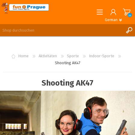
(0)
German
English
German
REGISTRIERUNG
ANMELDEN
Home
Aktivitäten
Sporte
Indoor-Sporte
Shooting AK47
Shooting AK47