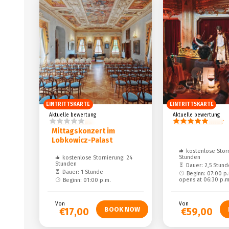
EINTRITTSKARTE
EINTRITTSKARTE
Aktuelle bewertung
Aktuelle bewertung
Klassisches
Mozart Dinner
Mittagskonzert im
Lobkowicz-Palast
kostenlose Storn
Stunden
kostenlose Stornierung: 24
Stunden
Dauer: 2,5 Stund
Dauer: 1 Stunde
Beginn: 07:00 p
opens at 06:30 p.m
Beginn: 01:00 p.m.
Von
Von
€17,00
€59,00