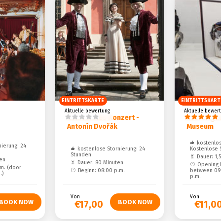
EINTRITTSKARTE
EINTRITTSKART
Aktuelle bewertung
Aktuelle bewer
Klassisches Konzert -
IAM Prague 
Antonín Dvořák
Museum
kostenlos
ierung: 24
kostenlose Stornierung: 24
Kostenlose 
Stunden
Dauer: 1,
en
Dauer: 80 Minuten
Opening 
.m. (door
Beginn: 08:00 p.m.
between 09:
.)
p.m.
Von
Von
€17,00
€11,0