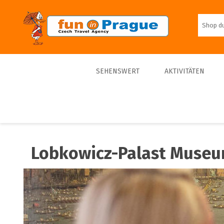
SEHENSWERT
AKTIVITÄTEN
Top 10
Touren
Bestseller
Schiffe
Lobkowicz-Palast Muse
Sporte
Tickets
Trips