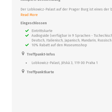
Read More
Der Palast beherbergt die hochgelobten Lobkowicz-Sammlungen, die älteste und größte 
Eingeschlossen
Das Museum bietet Besuchern die Möglichkeit, die Geschichte Europas durch die einzigartige Perspektive der Familie Lobkowicz zu erkunden. In 22 wunderschön eingerichteten Galerien zeigt das Museum ei
Eintrittskarte
Audioguide (verfügbar in 9 Sprachen - Tschechisch,
Sie können beeindruckende Ausstellungen von Familien- und königlichen Porträts bewundern, feines Porzellan, Keramik und seltene dekorative Kunst aus dem 13. bis 20. Jahrhundert, eine umfangreiche Sammlung von Militär- und Sportgewehren aus dem 16. bis 18. Jahrhundert sowie Musikinstrumente u
Deutsch, Italienisch, Japanisch, Mandarin, Russisc
10% Rabatt auf den Museumsshop
Ein Audioguide (kostenlos) erklärt wichtige Details der europäischen Geschichte und die siebenhundertjährige Geschichte der Familie Lobkowicz, einschließlich der dramatischen Geschichte, wie die Familie zweimal alles verlor (zuerst an die Nazis und dann an das kommunistische Regime) und es wieder zurückbekam - zweimal. Erzählt von zwei Generationen der
Treffpunkt-Infos
Lobkowicz-Palast, Jiřská 3, 119 00 Praha 1
Treffpunktkarte