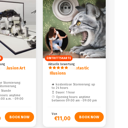
E
EINTRITTSKARTE
tung
Aktuelle bewertung
- Illusion Art
Museum of Fantastic
Illusions
e Stornierung:
kostenlose Stornierung: up
Stornierung
to 24 hours
5 Stunde
Dauer: 1 hour
hours: anytime
Opening hours: anytime
00 a.m. - 09:00
between 09:00 am - 09:00 pm
Von
0
€11,00