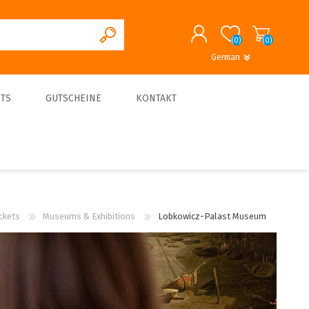
(0)
(0)
German
REGISTRIERUNG
English
German
TS
GUTSCHEINE
KONTAKT
ANMELDEN
About us
ckets
Museums & Exhibitions
Lobkowicz-Palast Museum