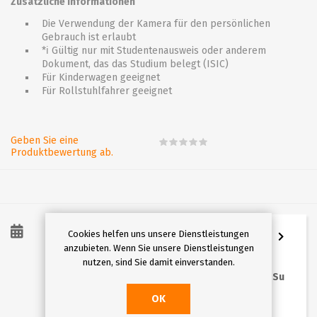
Zusätzliche Informationen
Die Verwendung der Kamera für den persönlichen
Gebrauch ist erlaubt
*ℹ Gültig nur mit Studentenausweis oder anderem
Dokument, das das Studium belegt (ISIC)
Für Kinderwagen geeignet
Für Rollstuhlfahrer geeignet
Geben Sie eine
Produktbewertung ab.
Cookies helfen uns unsere Dienstleistungen
8
/
2026
anzubieten. Wenn Sie unsere Dienstleistungen
nutzen, sind Sie damit einverstanden.
Mo
Tu
We
Th
Fr
Sa
Su
OK
1
2