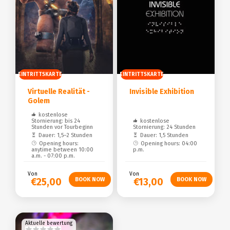
EINTRITTSKARTE
EINTRITTSKARTE
Virtuelle Realität -
Invisible Exhibition
Golem
kostenlose
Stornierung: bis 24
kostenlose
Stunden vor Tourbeginn
Stornierung: 24 Stunden
Dauer: 1,5–2 Stunden
Dauer: 1,5 Stunden
Opening hours:
Opening hours: 04:00
anytime between 10:00
p.m.
a.m. - 07:00 p.m.
Von
Von
€25,00
€13,00
Aktuelle bewertung