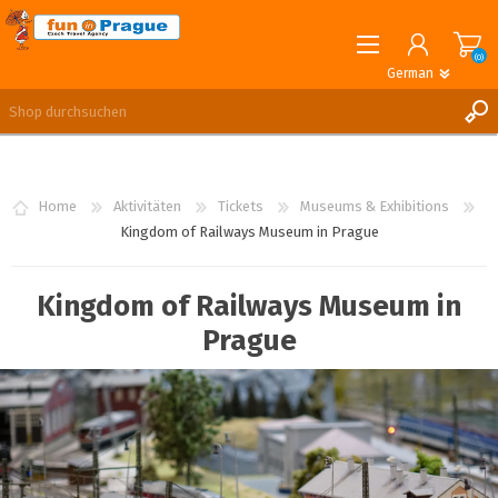
(0)
German
English
German
REGISTRIERUNG
ANMELDEN
Home
Aktivitäten
Tickets
Museums & Exhibitions
Kingdom of Railways Museum in Prague
Kingdom of Railways Museum in
Prague