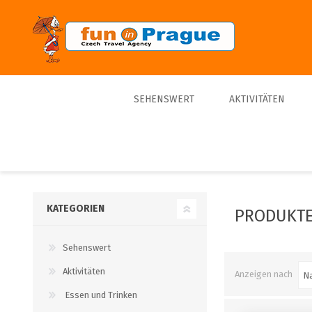
SEHENSWERT
AKTIVITÄTEN
Top 10
Touren
Bestseller
Schiffe
Sporte
KATEGORIEN
PRODUKTE
Tickets
Sehenswert
Trips
Aktivitäten
Anzeigen nach
Essen und Trinken