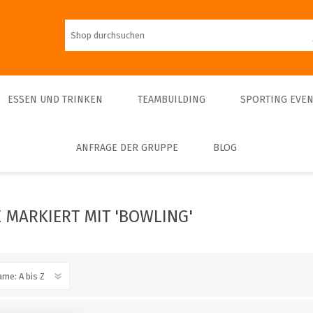
ESSEN UND TRINKEN
TEAMBUILDING
SPORTING EVEN
ANFRAGE DER GRUPPE
BLOG
Mittagessen
Führungen
Teambulding Indoor
FOOTBALL
Abendessen
Führungen und
Sightseeing-Schifffahrten
Teambuilding Outdoor
Eintrittskarte
Bier
Kulinarische Schifffahrten
Indoor-Sporte
 MARKIERT MIT 'BOWLING'
Führungen privat
Outdoor-Sporte
Museums & Exhibitions
Führungen - Interieur
Sightseeing
Concerts & Theatres