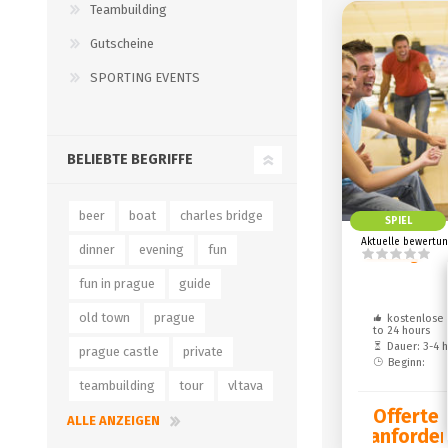
Teambuilding
Gutscheine
SPORTING EVENTS
BELIEBTE BEGRIFFE
beer
boat
charles bridge
SPIEL
Aktuelle bewertun
dinner
evening
fun
Bowling
fun in prague
guide
old town
prague
kostenlose 
to 24 hours
Dauer: 3-4 
prague castle
private
Beginn:
teambuilding
tour
vltava
Offerte
ALLE ANZEIGEN
anforde