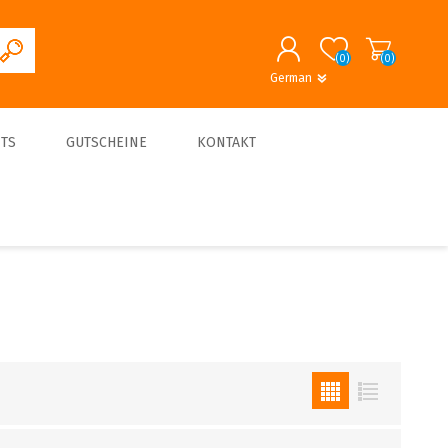
(0)
(0)
German
English
German
REGISTRIERUNG
TS
GUTSCHEINE
KONTAKT
ANMELDEN
About us