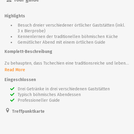
Highlights
Besuch dreier verschiedener örtlicher Gaststätten (inkl.
3 x Bierprobe)
Kennenlernen der traditionellen böhmischen Küche
Gemütlicher Abend mit einem örtlichen Guide
Komplett-Beschreibung
Zu behaupten, dass Tschechien eine traditionsreiche und lebendige Bierkultur hat, wäre noch zu milde ausgedrückt. Hier, wo auch das berühmte Pilsner Bier seinen Ursprung findet, wird das meiste Bier pro Kopf getrunken – so viel wie in keinem anderen Land der Welt. Schließen Sie sich unserer Biertour durch‘s wunderschöne Prag an und unser Guide wird Sie davon überzeugen, dass die Tschechen ihr Bier wirklich lieben! Die Führung in kleiner Gruppe bietet allen Gästen und Bierliebhabern ein besonderes Erlebnis.
Read More
Starten Sie Ihre Bier-Erlebnistour im Herzen der Stadt – unter dem Altstädter Turm der Karlsbrücke – und schlendern Sie durch die malerisch verwinkelten Gässchen des historischen Zentrums. Erfahren Sie mehr über die spannende Geschichte Böhmens und Tschechiens oder genießen Sie einfach ein freundliches Gespräch mit Ihrem örtlichen Guide. Machen Sie Halt in drei verschiedenen Prager Lokalen, um Ihren Durst mit berühmtem tschechischem Bier zu löschen und probieren Sie die traditionelle böhmische Küche in gemütlicher Kleingruppen-Atmosphäre.
Eingeschlossen
Erfahren Sie mehr über das Leben in Prag, sowohl in der Vergangenheit, als auch heute. Fragen Sie, was Sie schon immer interessiert hat und genießen Sie einfach einen perfekten Abend mit Ihrem professionellen Guide!
Drei Getränke in drei verschiedenen Gaststätten
Typisch böhmisches Abendessen
Professioneller Guide
Treffpunktkarte