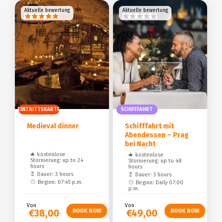
Aktuelle bewertung
Aktuelle bewertung
EINTRITTSKARTE
SCHIFFFAHRT
Medieval dinner
Schifffahrt mit
Abendessen – Prag
bei Nacht
kostenlose
kostenlose
Stornierung: up to 24
Stornierung: up to 48
hours
hours
Dauer: 3 hours
Dauer: 3 hours
Beginn: 07:45 p.m.
Beginn: Daily 07:00
p.m.
Von
Von
€38,00
€49,00