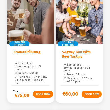
TOUR MIT
TOUR MIT
FÜHRUNG
FÜHRUNG
Brauereiführung
Segway Tour With
Beer Tasting
kostenlose
kostenlose
Stornierung: up to 24
Stornierung: up to 24
hours
hours
Dauer: 3,5 hours
Dauer: 3 hours
Beginn: 03:15 p.m. ENG
Beginn: at 10:00 a.m.
01:45 p.m. DE 10:15 a.m.
or 03:00 p.m.
RU
Von
€60,00
€75,00