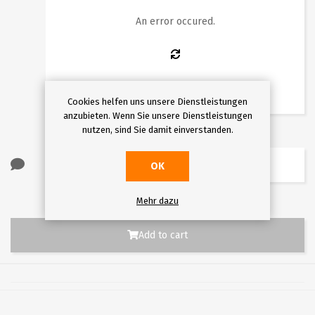
10
11
12
13
14
15
16
An error occured.
17
18
19
20
21
22
23
24
25
26
27
28
29
30
31
Cookies helfen uns unsere Dienstleistungen
anzubieten. Wenn Sie unsere Dienstleistungen
nutzen, sind Sie damit einverstanden.
OK
Mehr dazu
Add to cart