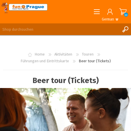
(0)
German
English
German
REGISTRIERUNG
ANMELDEN
Home
Aktivitäten
Touren
Führungen und Eintrittskarte
Beer tour (Tickets)
Beer tour (Tickets)